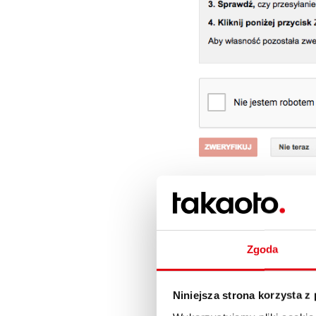
Spis tre
1
2
Zgoda
3
Audyt na podstawie 
4
1. Audyt tagów tytuł
Niniejsza strona korzysta z
5
2. Analityka wyszuki