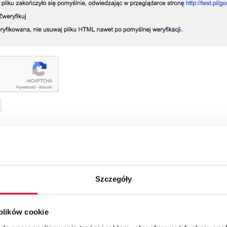
ści
[
Schowaj
]
Szczegóły
Google Search Console
owych i opisów
 plików cookie
wania