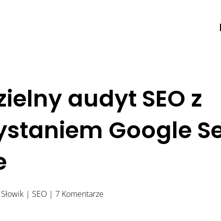
ielny audyt SEO z
ystaniem Google S
e
Słowik
|
SEO
|
7 Komentarze