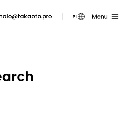
halo@takaoto.pro
Menu
PL
earch