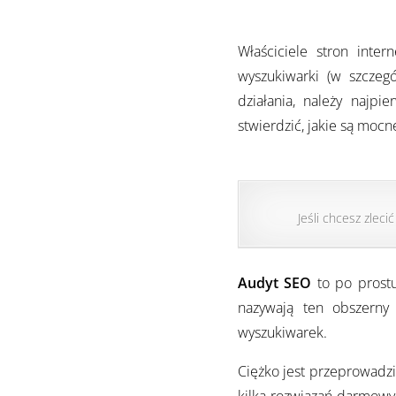
Właściciele stron inte
wyszukiwarki (w szczeg
działania, należy najpi
stwierdzić, jakie są mocne
Jeśli chcesz zleci
Audyt SEO
to po prostu
nazywają ten obszerny 
wyszukiwarek.
Ciężko jest przeprowadzi