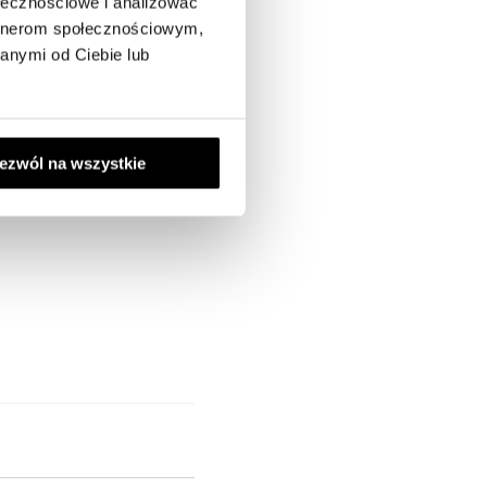
ołecznościowe i analizować
artnerom społecznościowym,
anymi od Ciebie lub
ezwól na wszystkie