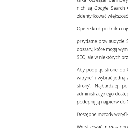
kilka rozwiązań darmowy
nich są
Google
Search 
zidentyfikować większoś
Opiszę krok po kroku naj
przydatne przy audycie S
obszary, które mogą wyma
SEO, ale w niektórych p
Aby podpiąć stronę do 
witrynę” i wybrać jedną 
strony). Najbardziej 
administracyjnego dostęp
podepnij ją najpierw do
Dostępne metody weryfika
Weryfikować możesz pop