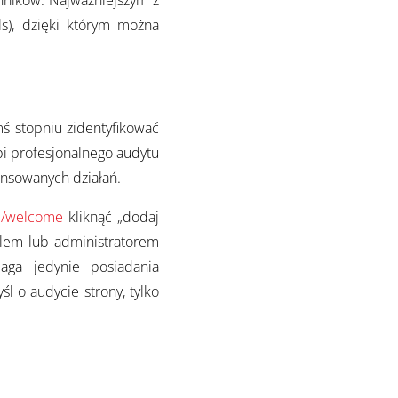
nników. Najważniejszym z
), dzięki którym można
ś stopniu zidentyfikować
i profesjonalnego audytu
nsowanych działań.
le/welcome
kliknąć „dodaj
ielem lub administratorem
aga jedynie posiadania
l o audycie strony, tylko