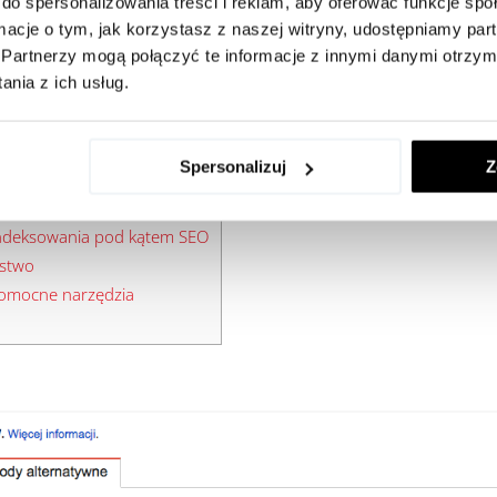
do spersonalizowania treści i reklam, aby oferować funkcje sp
 przychodzących
ormacje o tym, jak korzystasz z naszej witryny, udostępniamy p
 wewnętrznych
Partnerzy mogą połączyć te informacje z innymi danymi otrzym
kar ręcznych
nia z ich usług.
urządzeń mobilnych
Spersonalizuj
Z
ia
indeksowania pod kątem SEO
ństwo
pomocne narzędzia