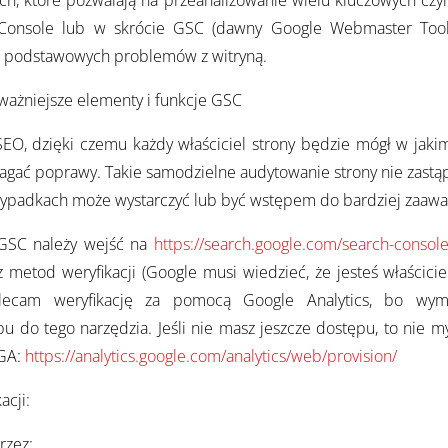
ch, które pozwalają na przeanalizowanie wielu kluczowych czy
Console lub w skrócie GSC (dawny Google Webmaster Tools
ć podstawowych problemów z witryną.
ważniejsze elementy i funkcje GSC
EO, dzięki czemu każdy właściciel strony będzie mógł w jakim
gać poprawy. Takie samodzielne audytowanie strony nie zastąp
rzypadkach może wystarczyć lub być wstępem do bardziej zaawa
GSC należy wejść na
https://search.google.com/search-conso
z metod weryfikacji (Google musi wiedzieć, że jesteś właścic
polecam weryfikację za pomocą Google Analytics, bo wym
u do tego narzędzia. Jeśli nie masz jeszcze dostępu, to nie myś
 GA:
https://analytics.google.com/analytics/web/provision/
cji:
rzez: