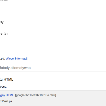
ny
adżer