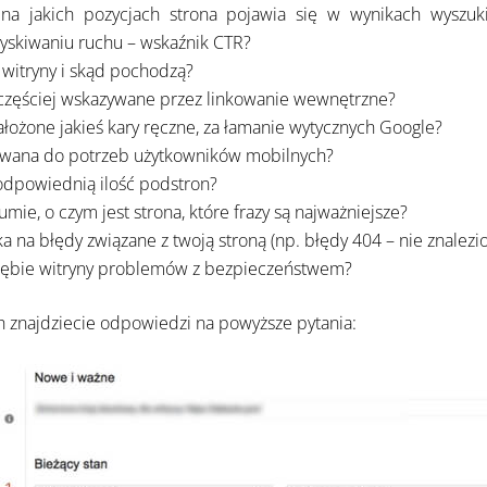
 na jakich pozycjach strona pojawia się w wynikach wyszuki
yskiwaniu ruchu – wskaźnik CTR?
 witryny i skąd pochodzą?
jczęściej wskazywane przez linkowanie wewnętrzne?
nałożone jakieś kary ręczne, za łamanie wytycznych Google?
sowana do potrzeb użytkowników mobilnych?
odpowiednią ilość podstron?
mie, o czym jest strona, które frazy są najważniejsze?
a na błędy związane z twoją stroną (np. błędy 404 – nie znalezio
brębie witryny problemów z bezpieczeństwem?
ch znajdziecie odpowiedzi na powyższe pytania: