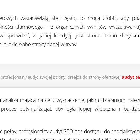
rnetowych zastanawiają się często, co mogą zrobić, aby po
ólności darmowego – z organicznych wyników wyszukiwania
erw sprawdzić, w jakiej kondycji jest strona. Temu służy
au
, a jakie słabe strony danej witryny.
ć profesjonalny audyt swojej strony, przejdź do strony ofertowej
audyt S
 analiza mająca na celu wyznaczenie, jakim działaniom nale
proces optymalizacją), aby była lepiej widoczna i bardzi
ć pełny, profesjonalny audyt SEO bez dostępu do specjalistyczn