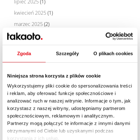
lipiec 2025
(1)
kwiecień 2025
(1)
marzec 2025
(2)
maj 2024
(1)
marzec 2024
(1)
Zgoda
Szczegóły
O plikach cookies
październik 2023
(1)
wrzesień 2023
(1)
Niniejsza strona korzysta z plików cookie
sierpień 2023
(1)
Wykorzystujemy pliki cookie do spersonalizowania treści
czerwiec 2023
(1)
i reklam, aby oferować funkcje społecznościowe i
analizować ruch w naszej witrynie. Informacje o tym, jak
maj 2023
(1)
korzystasz z naszej witryny, udostępniamy partnerom
październik 2022
(2)
społecznościowym, reklamowym i analitycznym.
Partnerzy mogą połączyć te informacje z innymi danymi
sierpień 2022
(1)
otrzymanymi od Ciebie lub uzyskanymi podczas
lipiec 2022
(1)
korzystania z ich usług.