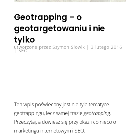
Geotrapping – o
geotargetowaniu i nie
tylko
utworzone przez
Szymon Słowik
|
3 lutego 2016
|
SEO
Ten wpis poświęcony jest nie tyle tematyce
geotrappingu, lecz samej frazie
geotrapping
.
Przeczytaj, a dowiesz się przy okazji co nieco o
marketingu internetowym i SEO.