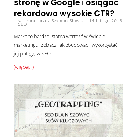
stronę w Google i osiągać
rekordowo wysokie CTR?
utworzone przez
Szymon Słowik
|
14 lutego 2016
|
SEO
Marka to bardzo istotna wartość w świecie
marketingu. Zobacz, jak zbudować i wykorzystać
jej potęgę w SEO.
(więcej…)