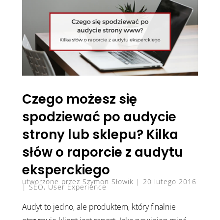
Czego możesz się
spodziewać po audycie
strony lub sklepu? Kilka
słów o raporcie z audytu
eksperckiego
utworzone przez
Szymon Słowik
|
20 lutego 2016
|
SEO
,
User Experience
Audyt to jedno, ale produktem, który finalnie