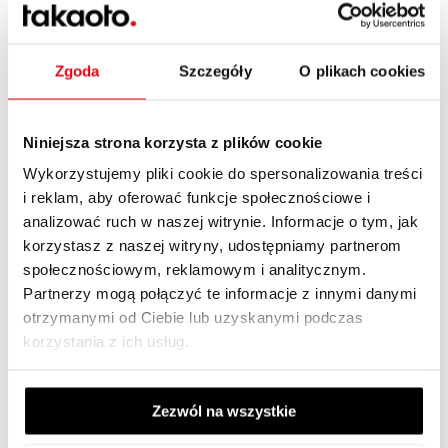
lipiec 2016
(2)
maj 2016
(1)
Zgoda
Szczegóły
O plikach cookies
kwiecień 2016
(2)
marzec 2016
(1)
Niniejsza strona korzysta z plików cookie
luty 2016
(4)
Wykorzystujemy pliki cookie do spersonalizowania treści
i reklam, aby oferować funkcje społecznościowe i
listopad 2015
(3)
analizować ruch w naszej witrynie. Informacje o tym, jak
październik 2015
(2)
korzystasz z naszej witryny, udostępniamy partnerom
społecznościowym, reklamowym i analitycznym.
lipiec 2015
(1)
Partnerzy mogą połączyć te informacje z innymi danymi
czerwiec 2015
(1)
otrzymanymi od Ciebie lub uzyskanymi podczas
korzystania z ich usług.
maj 2015
(2)
kwiecień 2015
(5)
Zezwól na wszystkie
marzec 2015
(1)