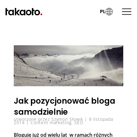
PL
Jak pozycjonować bloga
samodzielnie
utworzone przez
Szymon Słowik
|
8 listopada
2014
|
Content marketing
,
SEO
Bloguję już od wielu lat w ramach różnych