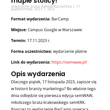
mapie stolicy!
utworzone przez
Kamila Kuczyńska
|
11
października 2023
|
SEO
Format wydarzenia:
BarCamp
Miejsce:
Campus Google w Warszawie
Termin:
17.11.2023 r.
Forma uczestnictwa:
wydarzenie płatne
Link do wydarzenia:
https://semwaw.pl/
Opis wydarzenia
Dlaczego piątek, 17 listopada 2023, zapisze się
w historii branży marketingu? Bo właśnie tego
dnia odbędzie się pierwsza edycja semWAW,
młodszego brata krakowskiego semKRK.
Poprzez to wydarzenie BarCamp powraca