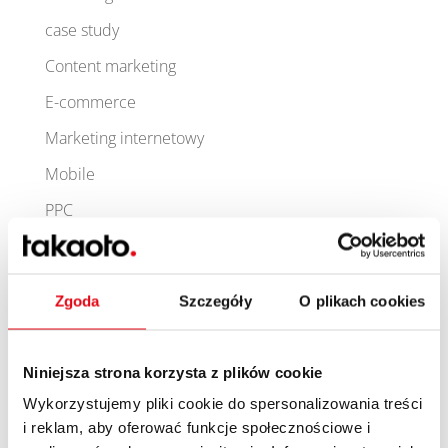
case study
Content marketing
E-commerce
Marketing internetowy
Mobile
PPC
SEO
User Experience
Zgoda
Szczegóły
O plikach cookies
Ostatnie wpisy
SEO w czasach AIO – jak w takaoto budujemy
Niniejsza strona korzysta z plików cookie
przewagę już dziś
Wykorzystujemy pliki cookie do spersonalizowania treści
i reklam, aby oferować funkcje społecznościowe i
Rola sygnałów behawioralnych w pozycjonowaniu