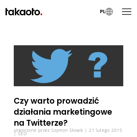
PL
Czy warto prowadzić
działania marketingowe
na Twitterze?
utworzone przez
Szymon Słowik
|
21 lutego 2015
|
SEO