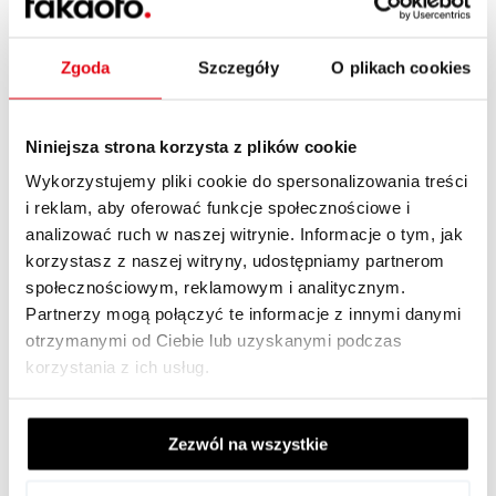
lipiec 2016
(2)
maj 2016
(1)
Zgoda
Szczegóły
O plikach cookies
kwiecień 2016
(2)
marzec 2016
(1)
Niniejsza strona korzysta z plików cookie
luty 2016
(4)
Wykorzystujemy pliki cookie do spersonalizowania treści
listopad 2015
(3)
i reklam, aby oferować funkcje społecznościowe i
analizować ruch w naszej witrynie. Informacje o tym, jak
październik 2015
(2)
korzystasz z naszej witryny, udostępniamy partnerom
lipiec 2015
(1)
społecznościowym, reklamowym i analitycznym.
Partnerzy mogą połączyć te informacje z innymi danymi
czerwiec 2015
(1)
otrzymanymi od Ciebie lub uzyskanymi podczas
maj 2015
(2)
korzystania z ich usług.
kwiecień 2015
(5)
marzec 2015
(1)
Zezwól na wszystkie
luty 2015
(1)