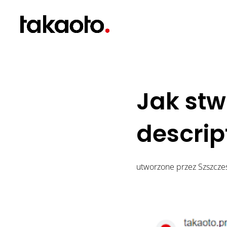
Jak st
descript
utworzone przez
Szszcze