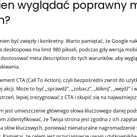
nien wyglądać poprawny 
n?
ien być zwięzły i konkretny. Warto pamiętać, że Google na
a desktopowa ma limit 980 pikseli, podczas gdy wersja mobiln
y dostosować meta description do tych warunków, aby wygląd
ukiwania.
ment CTA (Call To Action), czyli bezpośredni zwrot do użyt
akcji. Może to być „sprawdź”, „zobacz”, „kliknij”, „wejdź” i wi
rzeń, lepiej zrezygnować z CTA i skupić się na najważniejs
 jest umieszczenie głównego słowa kluczowego danej pods
 zidentyfikować, że Twoja strona jest zgodna z ich zapyta
a słów kluczowych, ponieważ nienaturalne nagromadzenie
 Pamiętaj, że celem jest przyciągnięcie uwagi użytkowników