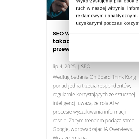
Wykorzystujemy pliki cookie 
ruch w naszej witrynie. Inf
reklamowym i analitycznym. 
uzyskanymi podczas korzysta
SEO w czasach AIO – jak w
takaoto budujemy
przewagę już dziś
lip 4, 2025
|
SEO
Według badania On Board Think Kong
ponad jedna trzecia respondentów,
regularnie korzystających ze sztucznej
inteligencji uważa, że rola AI w
procesie wyszukiwania informacji
rośnie. Za tym trendem podąża samo
Google, wprowadzając IA Overviews.
Wraz ze zmianą...