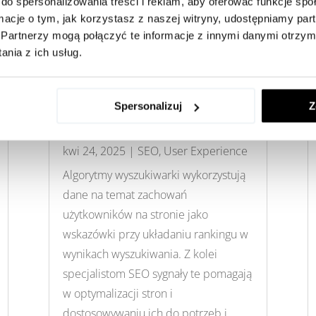
do spersonalizowania treści i reklam, aby oferować funkcje sp
ormacje o tym, jak korzystasz z naszej witryny, udostępniamy p
Partnerzy mogą połączyć te informacje z innymi danymi otrzym
nia z ich usług.
Rola sygnałów
behawioralnych w
Spersonalizuj
Z
pozycjonowaniu
kwi 24, 2025
|
SEO
,
User Experience
Algorytmy wyszukiwarki wykorzystują
dane na temat zachowań
użytkowników na stronie jako
wskazówki przy układaniu rankingu w
wynikach wyszukiwania. Z kolei
specjalistom SEO sygnały te pomagają
w optymalizacji stron i
dostosowywaniu ich do potrzeb i