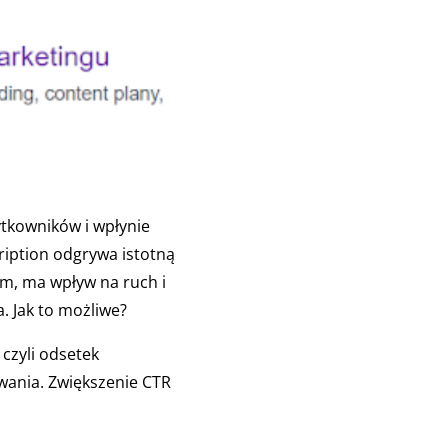
ytkowników i wpłynie
ription odgrywa istotną
ym, ma wpływ na ruch i
. Jak to możliwe?
czyli odsetek
iwania. Zwiększenie CTR