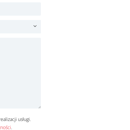
lizacji usługi.
tności
.