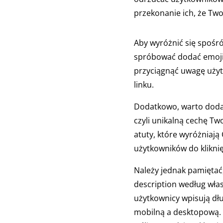
przekonanie ich, że Two
Aby wyróżnić się spośr
spróbować dodać emoji
przyciągnąć uwagę użyt
linku.
Dodatkowo, warto dodać
czyli unikalną cechę Two
atuty, które wyróżniają 
użytkowników do kliknię
Należy jednak pamiętać
description według włas
użytkownicy wpisują dł
mobilną a desktopową. D