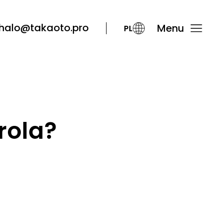
halo@takaoto.pro
Menu
PL
 rola?