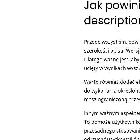
Jak powi
descriptio
Przede wszystkim, powin
szerokości opisu. Wersj
Dlatego ważne jest, ab
ucięty w wynikach wysz
Warto również dodać ele
do wykonania określonej 
masz ograniczoną przest
Innym ważnym aspektem
To pomoże użytkownikom
przesadnego stosowani
odrzucać użytkowników.