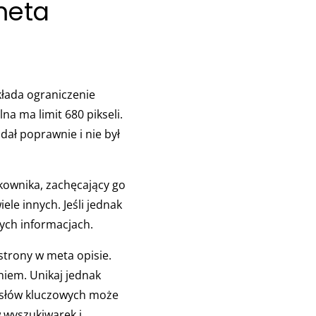
meta
kłada ograniczenie
a ma limit 680 pikseli.
ał poprawnie i nie był
kownika, zachęcający go
ele innych. Jeśli jednak
zych informacjach.
trony w meta opisie.
niem. Unikaj jednak
 słów kluczowych może
 wyszukiwarek i