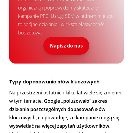
organiczną i poprowadzimy skuteczne
kampanie PPC. Usługi SEM w jednym miejscu
to spójne działania i większa elastyczność
budżetowa.
Napisz do nas
Typy dopasowania słów kluczowych
Na przestrzeni ostatnich kilku lat wiele się zmieniło
w tym temacie.
Google „poluzowało” zakres
działania poszczególnych dopasowań słów
kluczowych, co powoduje, że kampanie mogą się
wyświetlać na więcej zapytań użytkowników.