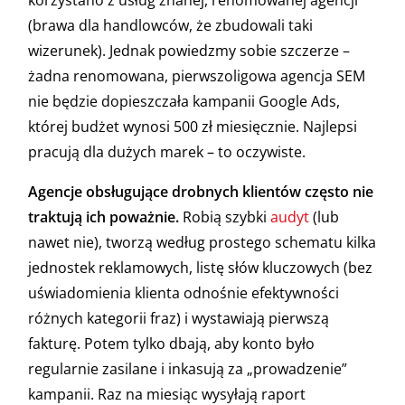
korzystano z usług znanej, renomowanej agencji
(brawa dla handlowców, że zbudowali taki
wizerunek). Jednak powiedzmy sobie szczerze –
żadna renomowana, pierwszoligowa agencja SEM
nie będzie dopieszczała kampanii Google Ads,
której budżet wynosi 500 zł miesięcznie. Najlepsi
pracują dla dużych marek – to oczywiste.
Agencje obsługujące drobnych klientów często nie
traktują ich poważnie.
Robią szybki
audyt
(lub
nawet nie), tworzą według prostego schematu kilka
jednostek reklamowych, listę słów kluczowych (bez
uświadomienia klienta odnośnie efektywności
różnych kategorii fraz) i wystawiają pierwszą
fakturę. Potem tylko dbają, aby konto było
regularnie zasilane i inkasują za „prowadzenie”
kampanii. Raz na miesiąc wysyłają raport