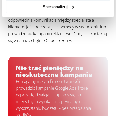
Aby kampanie Google Ads w małej firmie były
Spersonalizuj
skuteczne, konieczna jest przede wszystkim
odpowiednia komunikacja między specjalistą a
klientem. Jeśli potrzebujesz pomocy w stworzeniu lub
prowadzeniu kampanii reklamowej Google, skontaktuj
się z nami, a chętnie Ci pomożemy.
Nie trać pieniędzy na
nieskuteczne kampanie
Pomagamy małym firmom tworzyć i
prowadzić kampanie Google Ads, które
naprawdę działają. Skupiamy się na
mierzalnych wynikach i optymalnym
wykorzystaniu budżetu – bez przepalania
środków.