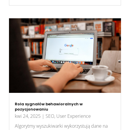
Rola sygnałów behawioralnych w
pozycjonowaniu
kwi 24, 2025
|
SEO
,
User Experience
Algorytmy wyszukiwarki wykorzystują dane na