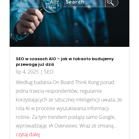
SEO w czasach AIO – jak w takaoto budujemy
przewagę już dziś
lip 4, 2025
|
SEO
Według badania On Board Think Kong ponad
jedna trzecia respondentów, regularnie
korzystających ze sztucznej inteligencji uważa, że
rola AI w procesie wyszukiwania informacji
rośnie. Za tym trendem podąża samo Google,
wprowadzając IA Overviews. Wraz ze zmianą...
czytaj dalej