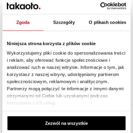
Analytics możemy monitorować zachowania
użytkowników klikających w poszczególne
kampanie, reklamy, czy słowa kluczowe. Możemy
Zgoda
Szczegóły
O plikach cookies
wyznaczać główne konwersje w kampaniach oraz
dodatkowe, mniejsze działania do obserwacji,
które mogą pomóc w wyciąganiu wniosków.
Niniejsza strona korzysta z plików cookie
System Google Ads ma uproszczoną wersję z
Wykorzystujemy pliki cookie do spersonalizowania treści
dostępem do kampanii inteligentnej, która jest
i reklam, aby oferować funkcje społecznościowe i
łatwa w samodzielnym ustawieniu. Jeśli jednak
analizować ruch w naszej witrynie. Informacje o tym, jak
chcesz skorzystać z pełnego dostępu do
korzystasz z naszej witryny, udostępniamy partnerom
wszystkich możliwości i optymalnie wykorzystać
społecznościowym, reklamowym i analitycznym.
dostępny budżet, warto skorzystać z pomocy
Partnerzy mogą połączyć te informacje z innymi danymi
specjalisty. Takiego, który poświęci Wam czas i
otrzymanymi od Ciebie lub uzyskanymi podczas
korzystania z ich usług.
dobrze skonstruuje kampanię, która nie narazi
firmy na nieefektywne wydatki oraz dostrzeże
potencjalne szanse na podniesienie skuteczności.
Zezwól na wszystkie